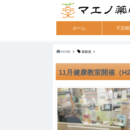
ホーム
子宝相
HOME
葛根湯
11月健康教室開催（H27.