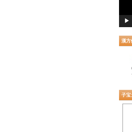
ー
ヤ
ー
漢方
子宝