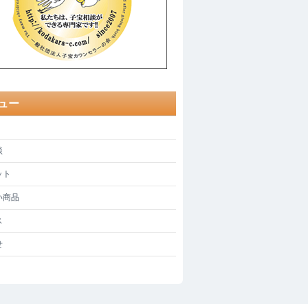
ュー
談
ット
い商品
ス
せ