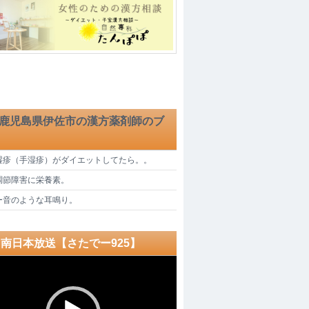
児島県伊佐市の漢方薬剤師のブ
湿疹（手湿疹）がダイエットしてたら。。
調節障害に栄養素。
ー音のような耳鳴り。
C南日本放送【さたでー925】