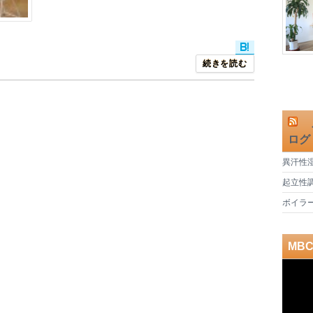
続きを読む
鹿
ログ
異汗性
起立性
ボイラ
MB
動
画
プ
レ