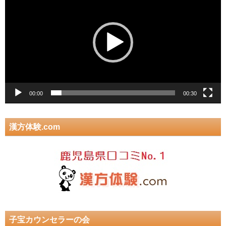
プ
レ
ー
ヤ
ー
00:00
00:30
漢方体験.com
子宝カウンセラーの会