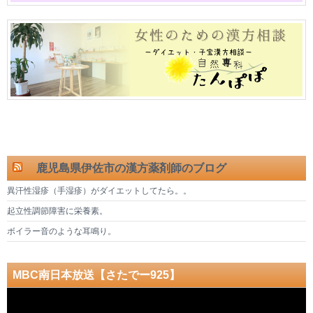
鹿児島県伊佐市の漢方薬剤師のブログ
異汗性湿疹（手湿疹）がダイエットしてたら。。
起立性調節障害に栄養素。
ボイラー音のような耳鳴り。
MBC南日本放送【さたでー925】
動
画