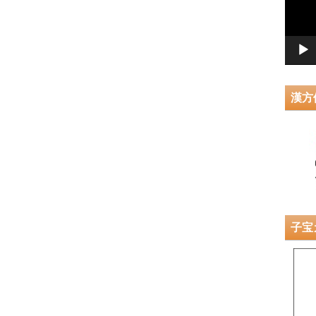
ー
ヤ
ー
漢方
子宝