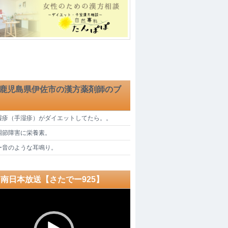
児島県伊佐市の漢方薬剤師のブ
湿疹（手湿疹）がダイエットしてたら。。
調節障害に栄養素。
ー音のような耳鳴り。
C南日本放送【さたでー925】