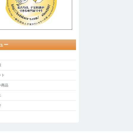
ュー
談
ット
い商品
ス
せ