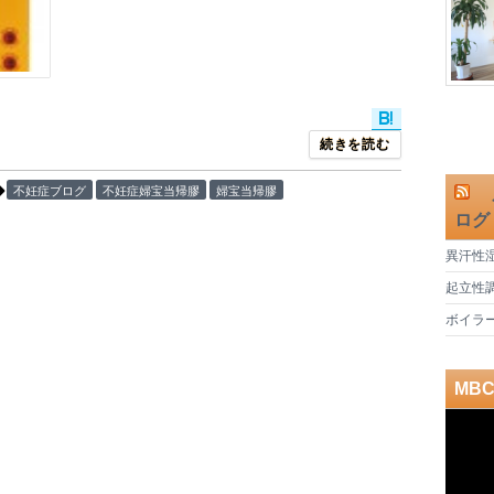
続きを読む
鹿
不妊症ブログ
不妊症婦宝当帰膠
婦宝当帰膠
ログ
異汗性
起立性
ボイラ
MB
動
画
プ
レ