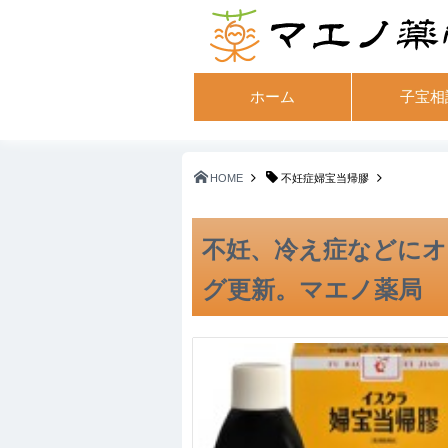
ホーム
子宝相
HOME
不妊症婦宝当帰膠
不妊、冷え症などにオ
グ更新。マエノ薬局