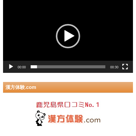
動
画
プ
レ
ー
ヤ
ー
00:00
00:30
漢方体験.com