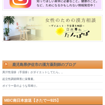
鹿児島県伊佐市の漢方薬剤師のブログ
異汗性湿疹（手湿疹）がダイエットしてたら。。
起立性調節障害に栄養素。
ボイラー音のような耳鳴り。
MBC南日本放送【さたでー925】